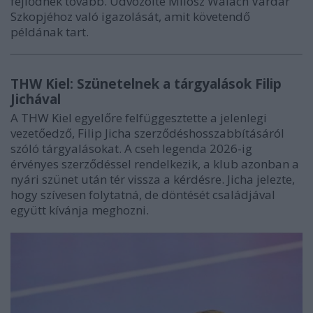
fejlődnek tovább. Üdvözölte Milosz Walach Vardar
Szkopjéhoz való igazolását, amit követendő
példának tart.
THW Kiel: Szünetelnek a tárgyalások Filip
Jichával
A THW Kiel egyelőre felfüggesztette a jelenlegi
vezetőedző, Filip Jicha szerződéshosszabbításáról
szóló tárgyalásokat. A cseh legenda 2026-ig
érvényes szerződéssel rendelkezik, a klub azonban a
nyári szünet után tér vissza a kérdésre. Jicha jelezte,
hogy szívesen folytatná, de döntését családjával
együtt kívánja meghozni.