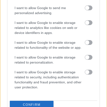
Jesper Jensen célja Ferencvárossal: Final 4 a
I want to allow Google to send me
Bajnokok Ligájában
personalized advertising.
I want to allow Google to enable storage
related to analytics like cookies on web or
device identifiers in apps.
I want to allow Google to enable storage
related to functionality of the website or app.
I want to allow Google to enable storage
related to personalization.
I want to allow Google to enable storage
Simon Petra, a Ferencváros ifjúsági Európa-bajnoka
related to security, including authentication
optimistán nyilatkozott az új szezonról. A klub új
functionality and fraud prevention, and other
edzője Jesper Jensen, a távozók (Lekic, Szöllősi-
user protection.
Zácsik, Maszlova, Edwige) és a hiányzók (Böde-Bíró
Blanka) után két új igazolás érkezett: Mette
Tranborg és Vilde Ingstad.
CONFIRM