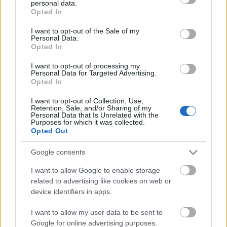
personal data.
grant or deny consent to Google and its third-party tags to
tovább a labdát a mezőnyben, ha a kapuelőtérben
nem
Opted In
use your data for below specified purposes in below Google
volt meg a teste és/vagy a labda feletti kontrollja
.
consent section.
I want to opt-out of the Sale of my
Ilyenkor a játék folytatódhat, nem kell kidobást ítélni,
Personal Data.
mint korábban.
Opted In
I want to opt-out of processing my
-
Szabálytalan játéktérre való belépések
(szabálytalan
Personal Data for Targeted Advertising.
csere vagy többletjátékos) esetén, a vétlen csapat
Opted In
tiszta gólhelyzetének fennállásakor a játékvezetőknek
I want to opt-out of Collection, Use,
vagy a versenybíróknak joga van
előnyszabály
t
Retention, Sale, and/or Sharing of my
alkalmazni, így nem kell a játékot azonnal
Personal Data that Is Unrelated with the
Purposes for which it was collected.
megszakítani. (A gyakorlati elvárás az, hogy a
Opted Out
versenybírók, illetve a játékvezetők kötelezően
várjanak ki az akció végéig.)
Google consents
További pontosításokat is bevezettek, például
I want to allow Google to enable storage
videóbíró használatával, passzív játék megítélésével
related to advertising like cookies on web or
és a csapatlétszám szabályozásával kapcsolatban.
device identifiers in apps.
I want to allow my user data to be sent to
Google for online advertising purposes.