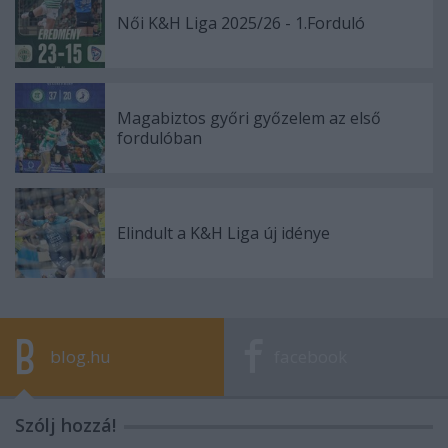
Női K&H Liga 2025/26 - 1.Forduló
Magabiztos győri győzelem az első
fordulóban
Elindult a K&H Liga új idénye
blog.hu
facebook
Szólj hozzá!