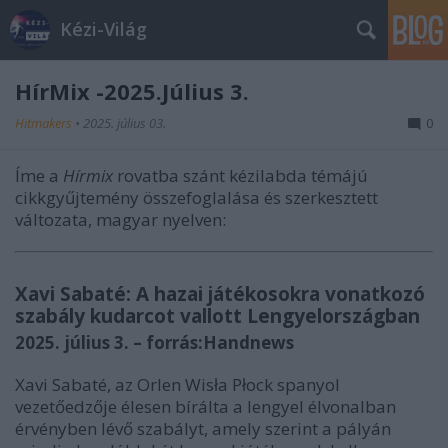
Kézi-Világ
HírMix -2025.Július 3.
Hitmakers
•
2025. július 03.
0
Íme a
Hírmix
rovatba szánt kézilabda témájú
cikkgyűjtemény összefoglalása és szerkesztett
változata, magyar nyelven:
Xavi Sabaté: A hazai játékosokra vonatkozó
szabály kudarcot vallott Lengyelországban
2025. július 3. – forrás:Handnews
Xavi Sabaté, az Orlen Wisła Płock spanyol
vezetőedzője élesen bírálta a lengyel élvonalban
érvényben lévő szabályt, amely szerint a pályán