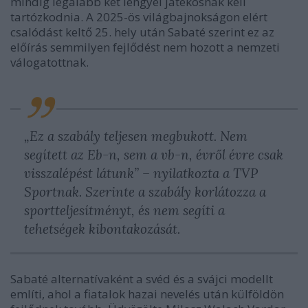
mindig legalább két lengyel játékosnak kell
tartózkodnia. A 2025-ös világbajnokságon elért
csalódást keltő 25. hely után Sabaté szerint ez az
előírás semmilyen fejlődést nem hozott a nemzeti
válogatottnak.
„Ez a szabály teljesen megbukott. Nem
segített az Eb-n, sem a vb-n, évről évre csak
visszalépést látunk” – nyilatkozta a TVP
Sportnak. Szerinte a szabály korlátozza a
sportteljesítményt, és nem segíti a
tehetségek kibontakozását.
Sabaté alternatívaként a svéd és a svájci modellt
említi, ahol a fiatalok hazai nevelés után külföldön