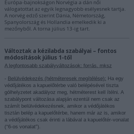
Európa-bajnokságon Norvégia a dán női
válogatottat az egyik legnagyobb esélyesnek tartja.
A norvég edző szerint Dánia, Németország,
Spanyolország és Hollandia emelkedik ki a
mezőnyből. A torna július 13-ig tart.
Változtak a kézilabda szabályai – fontos
módosítások július 1-től
A legfontosabb szabályváltozások: forrás. mksz
-
Belülvédekezés (hétméteresek megítélése):
Ha egy
védőjátékos a kapuelőtérbe való belépésével tiszta
gólhelyzetet akadályoz meg, hétméterest kell ítélni. A
szabálypont változása alapján ezentúl nem csak az
számít belülvédekezésnek, amikor a védőjátékos
tisztán belép a kapuelőtérbe, hanem már az is, amikor
a
védőjátékos csak érinti a lábával a kapuelőtér-vonalat
(“6-os vonalat”).