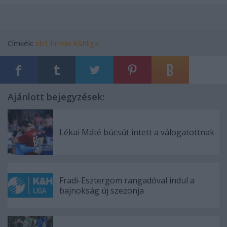
Címkék:
nb1
hírmix
k&hliga
Ajánlott bejegyzések:
Lékai Máté búcsút intett a válogatottnak
Fradi-Esztergom rangadóval indul a
bajnokság új szezonja