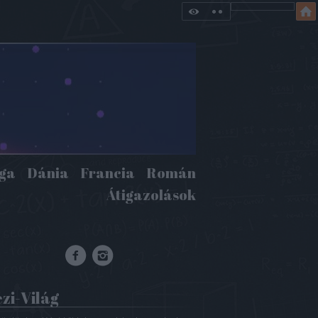
iga
Dánia
Francia
Román
Átigazolások
zi-Világ