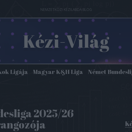
NEMZETKÖZI KÉZILABDA BLOG
Kézi-Világ
kok Ligája
Magyar K&H Liga
Német Bundesl
desliga 2025/26
rangozója
Ké