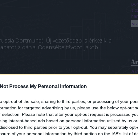
pon
a s
ha
st
ussia Dortmund). Új vezetőedző is érkezik: a
sapatot a dániai Odensébe távozó Jakob
A
202
202
202
rd
távozott (az Odense HB kispadjára).
Not Process My Personal Information
202
jelentettek be; a bajnokkeret együtt tartása
202
isai, mint
Kelly Dulfer
és
Inger Smits
már
to opt-out of the sale, sharing to third parties, or processing of your per
202
egyetlen távozó a lengyel válogatott Julia
formation for targeted advertising by us, please use the below opt-out s
202
te át székhelyét.
r selection. Please note that after your opt-out request is processed y
202
202
eing interest-based ads based on personal information utilized by us or
202
disclosed to third parties prior to your opt-out. You may separately opt-
202
losure of your personal information by third parties on the IAB’s list of