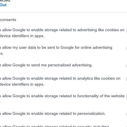
s szintű terhelést kapó válogatottjainak
Out
n már rangos edzőmérkőzéseken és a
yára lépnek. A 2024-es Szuperkupát
ény előtt. A csapat morálja kiváló, a bajnoki
consents
mal telve várják a rajtot.
o allow Google to enable storage related to advertising like cookies on
evice identifiers in apps.
o allow my user data to be sent to Google for online advertising
s.
bajnoki aranyérem
megvédése és a
a bajnokság legnagyobb esélyesei között
to allow Google to send me personalized advertising.
st várnak el a klubnál.
o allow Google to enable storage related to analytics like cookies on
evice identifiers in apps.
o allow Google to enable storage related to functionality of the website
at,
mély kerettel
(német szinten) és
dásban sok variációs lehetőség (átlövések,
dekezésben egységes fal és kiváló
o allow Google to enable storage related to personalization.
 A győztes mentalitás és rutin szintén
o allow Google to enable storage related to security, including