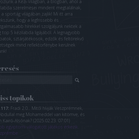
özlünk a Kézi-Világban, a blogban, ahol a
ilabda szerelmesei mindent megtalálnak,
a sportág világában zajlik! Mi itt arra
ekszünk, hogy a legfrissebb és
izgalmasabb hírekkel szolgáljunk nektek a
ág top 5 kézilabda ligájából. A legnagyobb
patok, sztárjátékosok, edzők és feltörekvő
etségek mind reflektorfénybe kerülnek
unk!
eresés
iss topikok
.117:
Fradi 2.0... Mitől hívják Veszprémnek,
Abdullal meg Mohameddel van kitömve, és
 Kairó-Alsónak?
(
2025.02.23. 07:01
)
bb egyiptomi válogatott játékos érkezik
szprémbe