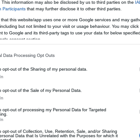
Tov
. This information may also be disclosed by us to third parties on the
IA
sszisokkal. Kiemelhető a BL-ezüstérmes csapat
Participants
that may further disclose it to other third parties.
mits
(a 2023/24-es szezon legjobb játékosa
F
védőspecialistaként is húzóember. Mellette
 that this website/app uses one or more Google services and may gath
including but not limited to your visit or usage behaviour. You may click 
Nestaker
a balátlövő poszton, valamint
RSS
 to Google and its third-party tags to use your data for below specifi
határozó. A csapat gerincét alkotó játékosok
bej
ogle consent section.
sztalattal bír.A szélen Faluvégi Dorottya
At
nak is szurkolhatunk.
bej
l Data Processing Opt Outs
o opt-out of the Sharing of my personal data.
E
In
Bietigheim sikercsapatát – rendkívül
gyors
ik, erős lerohanásokkal és masszív
o opt-out of the Sale of my Personal Data.
aty érkezésével várhatóan marad az
agresszív
In
ték
, amit a keret atletikus képességei is
to opt-out of processing my Personal Data for Targeted
ing.
In
o opt-out of Collection, Use, Retention, Sale, and/or Sharing
ersonal Data that Is Unrelated with the Purposes for which it
lected.