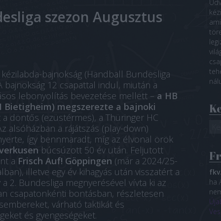
Üdv
desliga szezon Augusztus
kéz
ami 
tör
leg
vil
csa
teh
kézilabda-bajnokság (Handball Bundesliga
nál
 A bajnokság 12 csapattal indul, miután a
zásos lebonyolítás bevezetése mellett –
a HB
 Bietigheim) megszerezte a bajnoki
K
t a döntős (ezüstérmes), a Thüringer HC
Az alsóházban a rájátszás (play-down)
yerte, így bennmaradt, míg az élvonal örök
verkusen
búcsúzott 50 év után. Feljutott
Fr
ént a
Frisch Auf! Göppingen
(már a 2024/25-
an), illetve egy év kihagyás után visszatért a
fkv
y a 2. Bundesliga megnyerésével vívta ki az
ha 
nem
ban csapatonkénti bontásban, részletesen
Úja
sembereket, várható taktikát és
Ve
égeket és gyengeségeket.