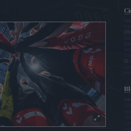
C
aal
baj
(
26
)
buc
her
kiel
ma
(
3
)
sze
plo
Bl
Üdv
Üdv
blo
mun
jut
mon