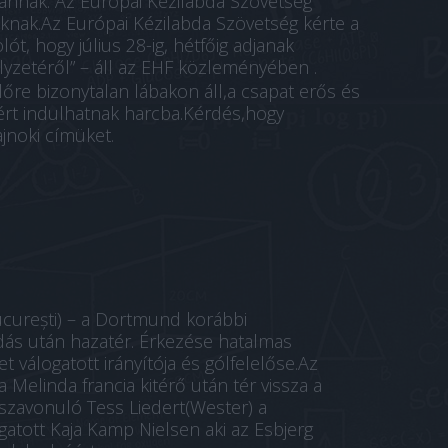
annak. Az Európai Kézilabda Szövetség
knak.Az Európai Kézilabda Szövetség kérte a
ót, hogy július 28-ig, hétfőig adjanak
yzetéről” – áll az
EHF közleményében
.
lőre bizonytalan lábakon áll,a csapat erős és
ért indulhatnak harcba.Kérdés,hogy
jnoki címüket.
ucurești) – a Dortmund korábbi
dás után hazatér. Érkezése hatalmas
t válogatott irányítója és gólfelelőse.Az
 Melinda francia kitérő után tér vissza a
sszavonuló Tess Liedert(Wester) a
atott Kaja Kamp Nielsen aki az Esbjerg