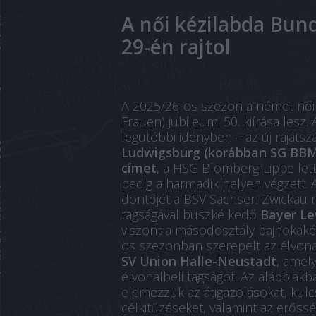
A női kézilabda Bun
29-én rajtol
A 2025/26-os szezon a német női 
Frauen) jubileumi 50. kiírása lesz.
legutóbbi idényben – az új rájáts
Ludwigsburg (korábban SG BBM
címet
, a HSG Blomberg-Lippe let
pedig a harmadik helyen végzett. 
döntőjét a BSV Sachsen Zwickau n
tagságával büszkélkedő
Bayer Le
viszont a másodosztály bajnokak
ös szezonban szerepelt az élvonalb
SV Union Halle-Neustadt
, amel
élvonalbeli tagságot. Az alábbiak
elemezzük az átigazolásokat, kulc
célkitűzéseket, valamint az erőss