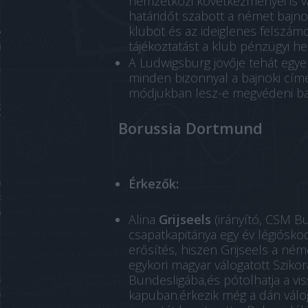
nemzetközi következményei is v
határidőt szabott a német bajno
klubot és az ideiglenes felszámol
tájékoztatást a klub pénzügyi hel
A Ludwigsburg jövője tehát egye
minden bizonnyal a bajnoki cím
módjukban lesz-e megvédeni ba
Borussia Dortmund
Érkezők:
Alina
Grijseels
(irányító, CSM B
csapatkapitánya egy év légiósko
erősítés, hiszen Grijseels a néme
egykori magyar válogatott Szikora
Bundesligába,és pótolhatja a vi
kapuban.érkezik még a dán válog