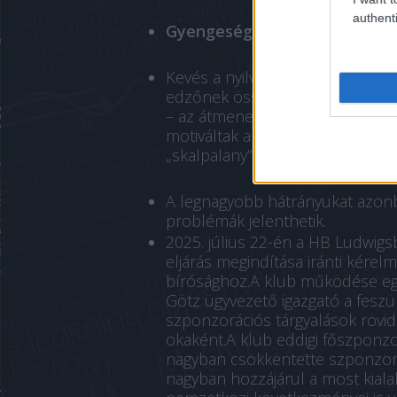
authenti
Gyengeségek:
Kevés a nyilvánvaló hiányosság. E
edzőnek össze kell hangolnia sa
– az átmenet időszaka okozhat 
motiváltak a bajnok ellen, így
„skalpalany”. A magas elvárások 
A legnagyobb hátrányukat azonb
problémák jelenthetik.
2025. július 22-én a HB Ludwig
eljárás megindítása iránti kérelm
bírósághoz.A klub működése egye
Götz ügyvezető igazgató a feszü
szponzorációs tárgyalások rövid 
okaként.A klub eddigi főszponz
nagyban csökkentette szponzorá
nagyban hozzájárul a most kiala