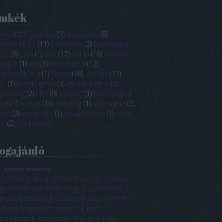
ímkék
borg
(
1
)
Átigazolás
(
1
)
átigazolás
(
8
)
nokok ligája
(
11
)
barcelona
(
2
)
bundesliga
CL
(
9
)
csm
(
1
)
dán
(
17
)
dánia
(
16
)
dinamo
uresti
(
1
)
ehf
(
1
)
francia kézi
(
12
)
renhandbold
(
1
)
hírmix
(
78
)
k&hliga
(
12
)
ce
(
1
)
kvindeligaen
(
3
)
ligue butagaz
(
7
)
gdeburg
(
2
)
nb1
(
9
)
pelister
(
1
)
pick szeged
psg
(
1
)
román
(
15
)
sporting
(
1
)
superligue
(
3
)
ged
(
2
)
veszprem
(
1
)
veszprém hc
(
1
)
wisla
ck
(
2
)
Címkefelhő
ogajánló
, kedves olvasóm!
özöllek a Hang nélküli stand up comedy
gon! Volt már olyan, hogy a villamoson, a
kahelyeden vagy a sorban állva eszedbe
ott egy fergeteges poén, de nem
dhattad ki hangosan? Na, ez a hely