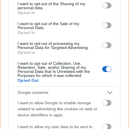
not limited to your visit or usage behaviour. You may click to
I want to opt-out of the Sharing of my
találattal jelezte, hogy kulcsember lesz idén is.
personal data.
grant or deny consent to Google and its third-party tags to
Opted In
use your data for below specified purposes in below Google
Renars Uscins
: Hannover oldalán nyolc góllal
consent section.
bizonyította klasszisát, de kevés társa tudott
I want to opt-out of the Sale of my
Personal Data.
felnőni mellé.
Opted In
I want to opt-out of processing my
Personal Data for Targeted Advertising.
A csapatok értékelése
Opted In
A
Gummersbach
számára a rajt igazi
I want to opt-out of Collection, Use,
erődemonstráció volt. Sigurdsson csapata
Retention, Sale, and/or Sharing of my
megmutatta, hogy stabil védekezésre, jó
Personal Data that Is Unrelated with the
Purposes for which it was collected.
kapusteljesítményre és kreatív támadójátékra épít.
Opted Out
Ha Smits ilyen formában folytatja, a tavalyi hetedik
hely akár bőven felülmúlható.
Google consents
A
TSV Hannover-Burgdorf
ezzel szemben csalódott
I want to allow Google to enable storage
lehet. Bár Prokop együttese időszakosan jól játszott,
related to advertising like cookies on web or
a fegyelmezetlen hibák és a gyenge védekezés a
device identifiers in apps.
szünet előtti percekben megpecsételték a sorsukat. A
I want to allow my user data to be sent to
csapatra ráadásul sűrű program vár: vasárnap már