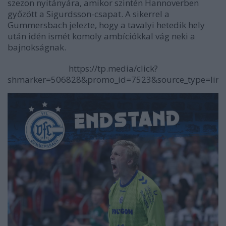
szezon nyitányára, amikor szintén Hannoverben
győzött a Sigurdsson-csapat. A sikerrel a
Gummersbach jelezte, hogy a tavalyi hetedik hely
után idén ismét komoly ambíciókkal vág neki a
bajnokságnak.
https://tp.media/click?
shmarker=506828&promo_id=7523&source_type=link