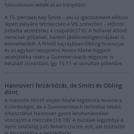
fokozatosan vették át az irányítást.
A 15. percben Kay Smits – aki új igazolásként először
lépett pályára tétmeccsen a VfL színeiben – először
juttatta vezetéshez a csapatát (7:6). A holland átlövő
nemcsak góljaival, hanem játékintelligenciájával is
kiemelkedett. A félidő hajrájában Obling bravúrjai
és az egykori veszprémi Kentin Mahé higgadt
vezérjátéka révén a Gummersbach négyszer is
betalált zsinórban, így 15:11-el vonultak pihenőre.
Hannoveri felzárkózás, de Smits és Obling
dönt
A második félidő elején Mahé ötgólosra növelte a
különbséget, de a Gummersbach technikai hibáit
kihasználva Hannover gyors lerohanásokkal
visszajött a meccsbe (16:18). A hazaiak legjobbja a
nyolc találatig jutó Renars Uscins volt, aki többször
is átszakította a vendégfalat.