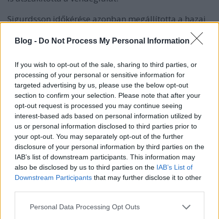
Sigurdsson időkérése azonban megállította a hazai
lendületet. Obling a kapuban sorra védte a
ziccereket, Smits pedig kritikus pillanatokban lőtt
Blog -
Do Not Process My Personal Information
gólt. Amikor Blohme és Smits a hajrában ismét
négyre növelte a különbséget, Christian Prokop
If you wish to opt-out of the sale, sharing to third parties, or
utolsó időkérése sem segített: a Hannover minden
processing of your personal or sensitive information for
próbálkozása ellenére sem tudott közelebb férkőzni
targeted advertising by us, please use the below opt-out
három gólnál.
section to confirm your selection. Please note that after your
opt-out request is processed you may continue seeing
interest-based ads based on personal information utilized by
us or personal information disclosed to third parties prior to
A mérkőzés legjobbjai
your opt-out. You may separately opt-out of the further
Kay Smits
: hat gól, vezérként irányította a
disclosure of your personal information by third parties on the
támadást, a kulcshelyzetekben higgadt maradt.
IAB’s list of downstream participants. This information may
also be disclosed by us to third parties on the
IAB’s List of
Bertram Obling
: 11 védéssel döntő szerepet
Downstream Participants
that may further disclose it to other
játszott, különösen az első félidőben tartotta
third parties.
életben a VfL lendületét.
Please note that this website/app uses one or more Google
Personal Data Processing Opt Outs
services and may gather and store information including but
Julian Köster
: sérüléséből visszatérve öt