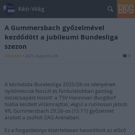
Kézi-Világ
A Gummersbach győzelmével
kezdődött a jubileumi Bundesliga
szezon
Hitmakers
•
2025. augusztus 28.
0
A kézilabda-Bundesliga 2025/26-os idényének
nyitómeccse feszült és fordulatokban gazdag
összecsapást hozott: a TSV Hannover-Burgdorf
hiába kezdett villámrajttal, végül a rutinosan játszó
VfL Gummersbach 29:26-os (15:11) győzelmet
aratott a zsúfolt ZAG Arénában.
Ez a forgatókönyv kísértetiesen hasonlított az előző