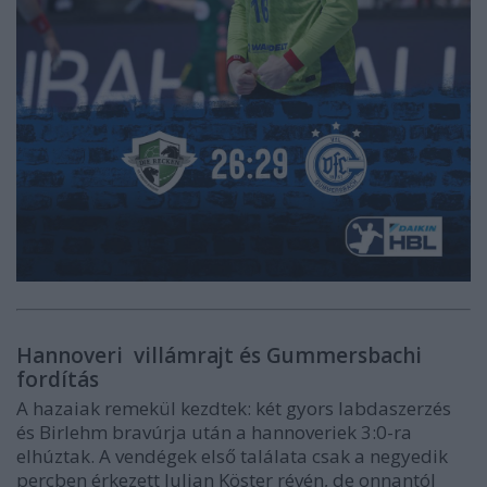
Hannoveri villámrajt és Gummersbachi
fordítás
A hazaiak remekül kezdtek: két gyors labdaszerzés
és Birlehm bravúrja után a hannoveriek 3:0-ra
elhúztak. A vendégek első találata csak a negyedik
percben érkezett Julian Köster révén, de onnantól