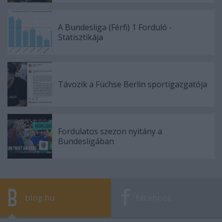
A Bundesliga (Férfi) 1 Forduló -
Statisztikája
Távozik a Füchse Berlin sportigazgatója
Fordulatos szezon nyitány a
Bundesligában
blog.hu
facebook