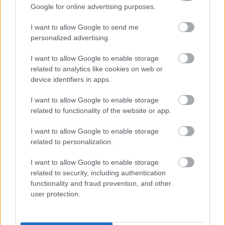
Google for online advertising purposes.
az Európa-liga selejtezőben kell bizonyítaniuk a
macedón HC Alkaloid ellen.
I want to allow Google to send me
personalized advertising.
A mérkőzés statisztikái
I want to allow Google to enable storage
related to analytics like cookies on web or
device identifiers in apps.
TSV Hannover-Burgdorf - VfL
Gummersbach 26:29 (11:15)
I want to allow Google to enable storage
related to functionality of the website or app.
TSV Hannover-Burgdorf:
Gade (1 védés), Birlehm
I want to allow Google to enable storage
(5 védés) Uscins 8, Steinhauser 4/3, Tissier 3, Aho 3,
related to personalization.
Fischer 3, Solstad 2, Pedersen 1, Michalczik 1, Weber
I want to allow Google to enable storage
1, Poulsen, Stutzke, Feise, Orlov, Rodriguez
related to security, including authentication
functionality and fraud prevention, and other
VfL Gummersbach:
Kuzmanovic (2 védés.), Obling
user protection.
(11 védés.); Smits 6, Köster 5, Einarsson 4, Mahe 4/2,
Vidarsson 3, Kodrin, Blohme 3, Horzen 3, Gomes 1,
Kiesler, Zeman