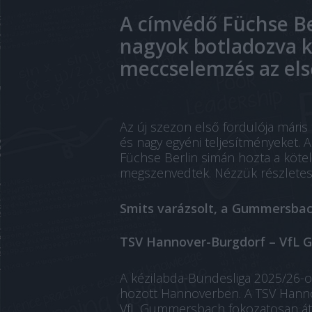
A címvédő Füchse Be
nagyok botladozva k
meccselemzés az els
Az új szezon első fordulója máris
és nagy egyéni teljesítményeket. 
Füchse Berlin simán hozta a kötele
megszenvedtek. Nézzük részletes
Smits varázsolt, a Gummersba
TSV Hannover-Burgdorf – VfL G
A kézilabda-Bundesliga 2025/26-o
hozott Hannoverben. A TSV Hanno
VfL Gummersbach fokozatosan átvet