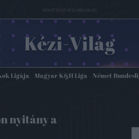
NEMZETKÖZI KÉZILABDA BLOG
Kézi-Világ
kok Ligája
Magyar K&H Liga
Német Bundesl
s
n nyitány a