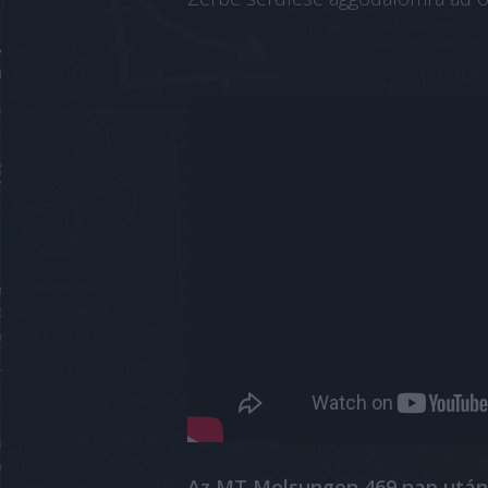
Az MT Melsungen 469 nap után 