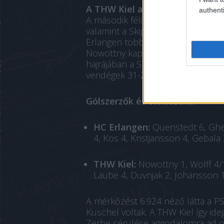
A THW Kiel a második félidőbe
authenti
A második félidő elején a Kiel átve
valamint a Skipagötu vezérletével 
Erlangen többször is megpróbált 
Nowottny kapus kulcsfontosságú 
hajrájában a Skipagötu és Duvnjak v
vendégek 31-29-es győzelmet arat
Gólszerzők és statisztika
HC Erlangen:
Quenstedt 6, Ghe
4, Kos 4, Kristjansson 4, Gebala 
THW Kiel:
Nowottny 1, Wolff 4/1
Laube 4, Duvnjak 2, Johansson 
A mérkőzést 6.924 néző látta a P
Kuschel voltak. A THW Kiel így id
Zerbe sérülése aggodalomra ad ok