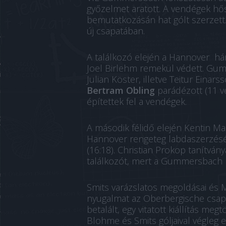
győzelmet aratott. A vendégek hő
bemutatkozásán hat gólt szerzett.
új csapatában.
A találkozó elején a Hannover hár
Joel Birlehm remekül védett. Gu
Julian Köster, illetve Teitur Einar
Bertram Obling
parádézott (11 vé
építettek fel a vendégek.
A második félidő elején Kentin M
Hannover rengeteg labdaszerzésé
(16:18). Christian Prokop tanítvá
találkozót, mert a Gummersbach k
Smits varázslatos megoldásai és M
nyugalmat az Oberbergische csapat
betalált, egy vitatott kiállítás me
Blohme és Smits góljaival végleg 