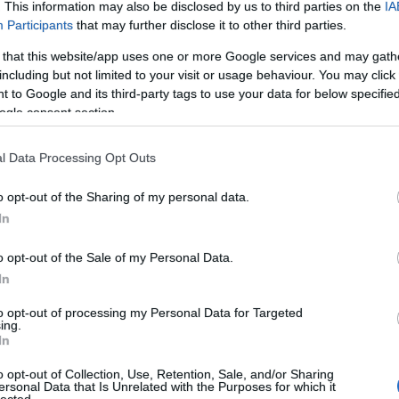
202
. This information may also be disclosed by us to third parties on the
IA
202
Participants
that may further disclose it to other third parties.
202
202
 that this website/app uses one or more Google services and may gath
202
including but not limited to your visit or usage behaviour. You may click 
202
 to Google and its third-party tags to use your data for below specifi
202
ogle consent section.
Tov
l Data Processing Opt Outs
F
o opt-out of the Sharing of my personal data.
RSS
In
bej
At
bej
o opt-out of the Sale of my Personal Data.
In
to opt-out of processing my Personal Data for Targeted
ing.
E
In
o opt-out of Collection, Use, Retention, Sale, and/or Sharing
ersonal Data that Is Unrelated with the Purposes for which it
lected.