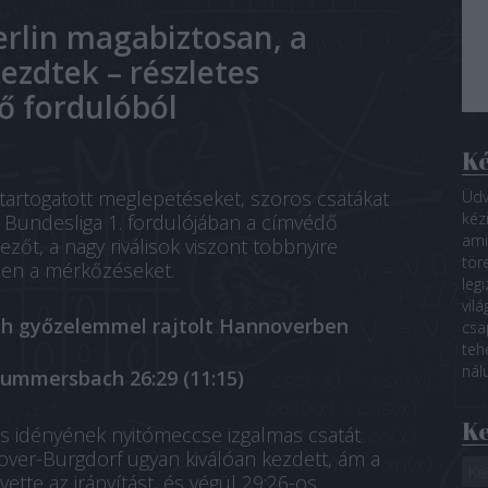
rlin magabiztosan, a
ezdtek – részletes
ő fordulóból
Ké
 tartogatott meglepetéseket, szoros csatákat
Üdv
kéz
A Bundesliga 1. fordulójában a címvédő
ami 
zőt, a nagy riválisok viszont többnyire
tör
en a mérkőzéseket.
leg
vil
ch győzelemmel rajtolt Hannoverben
csa
teh
nál
ummersbach 26:29 (11:15)
K
s idényének nyitómeccse izgalmas csatát
ver-Burgdorf ugyan kiválóan kezdett, ám a
te az irányítást, és végül 29:26-os