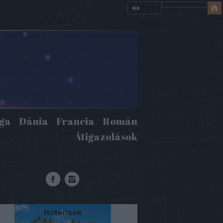
iga
Dánia
Francia
Román
Átigazolások