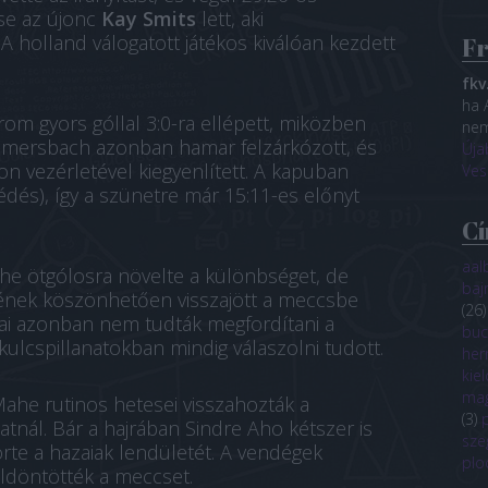
se az újonc
Kay Smits
lett, aki
A holland válogatott játékos kiválóan kezdett
Fr
fkv
ha 
om gyors góllal 3:0-ra ellépett, miközben
nem
mmersbach azonban hamar felzárkózott, és
Úja
sson vezérletével kiegyenlített. A kapuban
Ve
dés), így a szünetre már 15:11-es előnyt
C
aal
ahe ötgólosra növelte a különbséget, de
baj
nek köszönhetően visszajött a meccsbe
(
26
)
nyai azonban nem tudták megfordítani a
buc
ulcspillanatokban mindig válaszolni tudott.
her
kiel
ma
ahe rutinos hetesei visszahozták a
(
3
)
nál. Bár a hajrában Sindre Aho kétszer is
sze
gtörte a hazaiak lendületét. A vendégek
plo
eldöntötték a meccset.