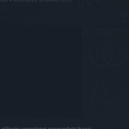
először vereséget szenvedett hazai