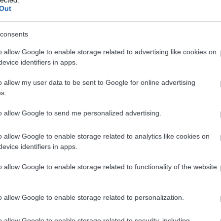
etével győzött a THW Kiel Erlangenben
Out
consents
oros, de megérdemelt győzelmet a HC
o allow Google to enable storage related to advertising like cookies on
égek 31-29-re nyerték (félidő: 12-13),
evice identifiers in apps.
be sérülése miatt ,( aki a félidő vége előtt
ódhatnak.
o allow my user data to be sent to Google for online advertising
s.
otta magát a meccs elején. A THW Kiel
to allow Google to send me personalized advertising.
u szinte megállíthatatlan volt, míg Domagoj
átszva jól szervezte a vendégcsapat
o allow Google to enable storage related to analytics like cookies on
evice identifiers in apps.
o allow Google to enable storage related to functionality of the website
zdák, különösen Maciej Gebala révén,
ei kapura, ám a HC Erlangen kapusa, Khalifa
édést bemutatva tartotta versenyben
o allow Google to enable storage related to personalization.
o allow Google to enable storage related to security, including