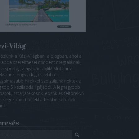
zi-Világ
özlünk a Kézi-Világban, a blogban, ahol a
ilabda szerelmesei mindent megtalálnak,
a sportág világában zajlik! Mi itt arra
ekszünk, hogy a legfrissebb és
izgalmasabb hírekkel szolgáljunk nektek a
ág top 5 kézilabda ligájából. A legnagyobb
patok, sztárjátékosok, edzők és feltörekvő
etségek mind reflektorfénybe kerülnek
unk!
eresés