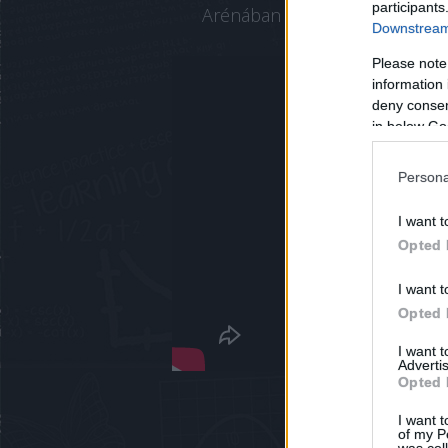
participants
Arénában az MT Melsungent.
Downstream 
Please note
information 
deny consent
in below Go
Persona
I want t
Opted 
I want t
Opted 
I want 
Advertis
Opted 
I want t
of my P
was col