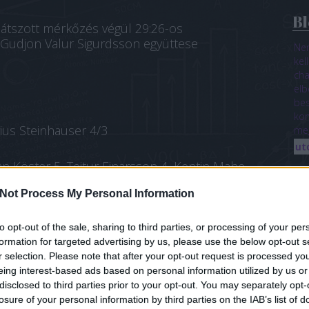
Bl
átszott mérkőzés végül 29:26-os
 Gudjon Valur Sigurdsson együttese
Nem
kel
cha
elb
bes
kom
ius Steinhauser 4/3
meg
ut
n Köster 5, Teitur Einarsson 4, Kentin Mahe
Not Process My Personal Information
to opt-out of the sale, sharing to third parties, or processing of your per
A
formation for targeted advertising by us, please use the below opt-out s
 lép az Európa-liga selejtezőjében a
202
r selection. Please note that after your opt-out request is processed y
202
eing interest-based ads based on personal information utilized by us or
202
disclosed to third parties prior to your opt-out. You may separately opt-
202
losure of your personal information by third parties on the IAB’s list of
szeptember 4-én fogadja a Schwalbe