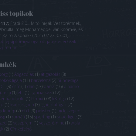
iss topikok
.117:
Fradi 2.0... Mitől hívják Veszprémnek,
Abdullal meg Mohameddel van kitömve, és
 Kairó-Alsónak?
(
2025.02.23. 07:01
)
bb egyiptomi válogatott játékos érkezik
szprémbe
ímkék
borg
(
1
)
Átigazolás
(
1
)
átigazolás
(
8
)
nokok ligája
(
11
)
barcelona
(
2
)
bundesliga
CL
(
9
)
csm
(
1
)
dán
(
17
)
dánia
(
16
)
dinamo
uresti
(
1
)
ehf
(
1
)
francia kézi
(
12
)
renhandbold
(
1
)
hírmix
(
78
)
k&hliga
(
12
)
ce
(
1
)
kvindeligaen
(
3
)
ligue butagaz
(
7
)
gdeburg
(
2
)
nb1
(
9
)
pelister
(
1
)
pick szeged
psg
(
1
)
román
(
15
)
sporting
(
1
)
superligue
(
3
)
ged
(
2
)
veszprem
(
1
)
veszprém hc
(
1
)
wisla
ck
(
2
)
Címkefelhő