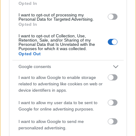
Opted In
I want to opt-out of processing my
Personal Data for Targeted Advertising.
Opted In
I want to opt-out of Collection, Use,
Retention, Sale, and/or Sharing of my
Personal Data that Is Unrelated with the
Purposes for which it was collected.
Opted Out
Google consents
https://tp.media/click?
shmarker=506828&promo_id=7523&source_type=link
I want to allow Google to enable storage
related to advertising like cookies on web or
device identifiers in apps.
I want to allow my user data to be sent to
Google for online advertising purposes.
Címkék:
bundesliga
hírmix
I want to allow Google to send me
personalized advertising.