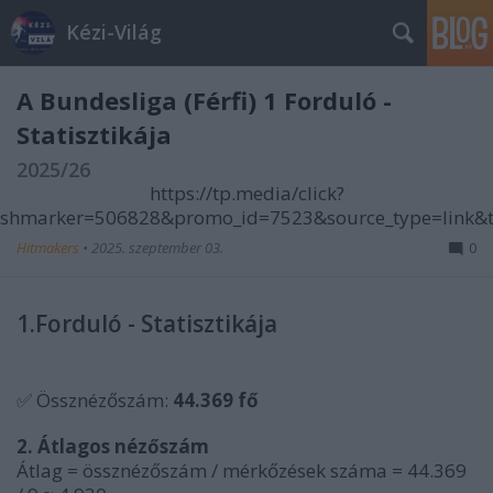
Kézi-Világ
A Bundesliga (Férfi) 1 Forduló -
Statisztikája
2025/26
https://tp.media/click?
shmarker=506828&promo_id=7523&source_type=link&t
Hitmakers
•
2025. szeptember 03.
0
1.Forduló - Statisztikája
✅ Össznézőszám:
44.369 fő
2. Átlagos nézőszám
Átlag = össznézőszám / mérkőzések száma = 44.369