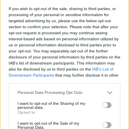
If you wish to opt-out of the sale, sharing to third parties, or
Összegzés:
processing of your personal or sensitive information for
targeted advertising by us, please use the below opt-out
Nézőcsúcs:
Berlin – 8.392 fő
section to confirm your selection. Please note that after your
opt-out request is processed you may continue seeing
Legkevesebb néző:
GWD Minden – 1.746 fő
interest-based ads based on personal information utilized by
us or personal information disclosed to third parties prior to
Átlagos nézőszám:
≈ 4.930 fő
your opt-out. You may separately opt-out of the further
disclosure of your personal information by third parties on the
Átlag fölött teljesítő csapatok:
Berlin,
IAB’s list of downstream participants. This information may
Hannover, HC Erlangen
also be disclosed by us to third parties on the
IAB’s List of
Downstream Participants
that may further disclose it to other
Átlag alatt teljesítő csapatok:
HSG Wetzlar,
third parties.
Melsungen, TBV Lemgo, Eisenach, GWD Minden,
Please note that this website/app uses one or more Google
Personal Data Processing Opt Outs
Stuttgart
services and may gather and store information including but
not limited to your visit or usage behaviour. You may click to
I want to opt-out of the Sharing of my
personal data.
grant or deny consent to Google and its third-party tags to
Opted In
use your data for below specified purposes in below Google
consent section.
I want to opt-out of the Sale of my
Personal Data.