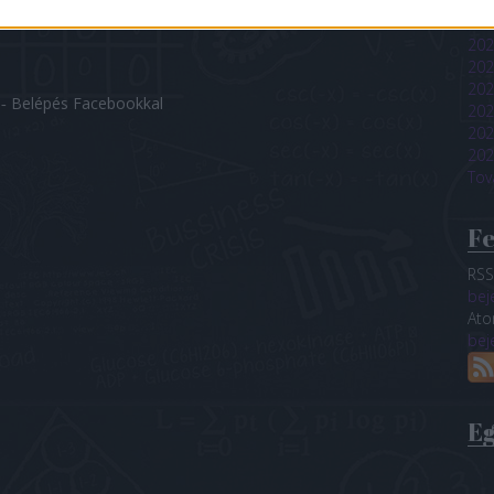
202
202
202
202
202
 ‐
Belépés Facebookkal
202
202
202
Tov
F
RSS
bej
At
bej
E