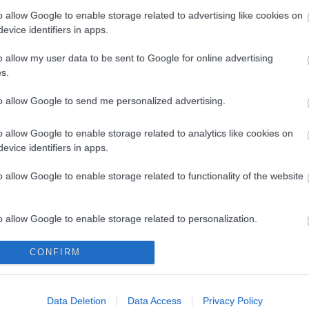
o allow Google to enable storage related to advertising like cookies on
Bl
evice identifiers in apps.
Jéz
o allow my user data to be sent to Google for online advertising
Jéz
s.
áll
jel
to allow Google to send me personalized advertising.
Jak
vel
elő
o allow Google to enable storage related to analytics like cookies on
ped
evice identifiers in apps.
e:
em
o allow Google to enable storage related to functionality of the website
/18941938
o allow Google to enable storage related to personalization.
A
értelmében felhasználói tartalomnak minősülnek, értük a
o allow Google to enable storage related to security, including
CONFIRM
elelősséget nem vállal, azokat nem ellenőrzi. Kifogás esetén
cation functionality and fraud prevention, and other user protection.
202
lhasználási feltételekben
és az
adatvédelmi tájékoztatóban
.
202
202
Data Deletion
Data Access
Privacy Policy