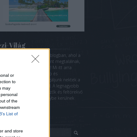
zi-Világ
özlünk a Kézi-Világban, a blogban, ahol a
ilabda szerelmesei mindent megtalálnak,
a sportág világában zajlik! Mi itt arra
ekszünk, hogy a legfrissebb és
sonal or
izgalmasabb hírekkel szolgáljunk nektek a
ection to
ág top 5 kézilabda ligájából. A legnagyobb
ou may
patok, sztárjátékosok, edzők és feltörekvő
 personal
etségek mind reflektorfénybe kerülnek
out of the
unk!
 downstream
B’s List of
eresés
er and store