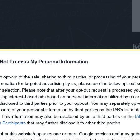
Ké
Üdv
Not Process My Personal Information
kéz
ami 
tör
to opt-out of the sale, sharing to third parties, or processing of your per
leg
formation for targeted advertising by us, please use the below opt-out s
vil
r selection. Please note that after your opt-out request is processed y
csa
eing interest-based ads based on personal information utilized by us or
teh
disclosed to third parties prior to your opt-out. You may separately opt-
nál
losure of your personal information by third parties on the IAB’s list of
. This information may also be disclosed by us to third parties on the
IA
K
Participants
that may further disclose it to other third parties.
 that this website/app uses one or more Google services and may gath