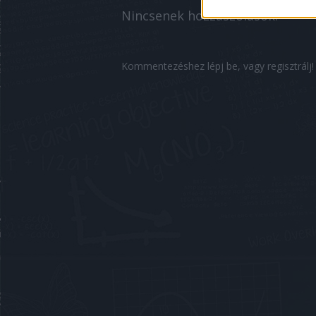
Nincsenek hozzászólások.
Kommentezéshez
lépj be
, vagy
regisztrálj
!