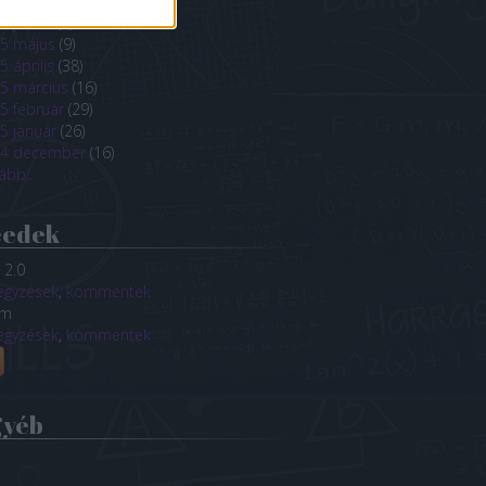
5 július
(
17
)
5 június
(
6
)
5 május
(
9
)
5 április
(
38
)
5 március
(
16
)
5 február
(
29
)
5 január
(
26
)
4 december
(
16
)
ább
...
eedek
 2.0
egyzések
,
kommentek
om
egyzések
,
kommentek
gyéb