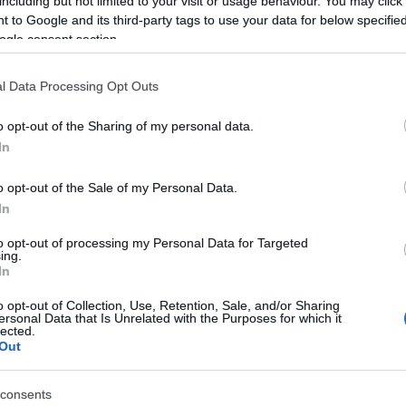
including but not limited to your visit or usage behaviour. You may click 
 to Google and its third-party tags to use your data for below specifi
Fr
ogle consent section.
fkv
l Data Processing Opt Outs
ha 
nem
Úja
o opt-out of the Sharing of my personal data.
Ve
In
C
o opt-out of the Sale of my Personal Data.
In
aal
baj
to opt-out of processing my Personal Data for Targeted
ing.
(
26
)
In
buc
her
o opt-out of Collection, Use, Retention, Sale, and/or Sharing
kiel
ersonal Data that Is Unrelated with the Purposes for which it
ma
lected.
Out
(
3
)
sze
Szólj hozzá!
Tetszik
0
plo
consents