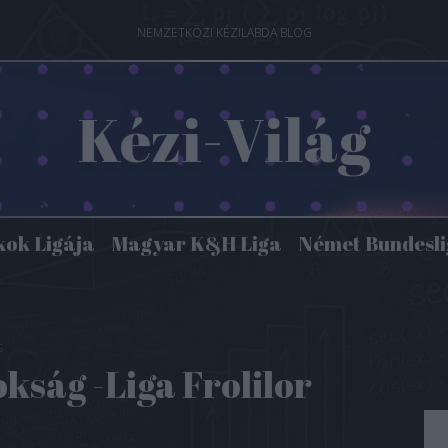
NEMZETKÖZI KÉZILABDA BLOG
Kézi-Világ
kok Ligája
Magyar K&H Liga
Német Bundesl
s
kság -Liga Frolilor