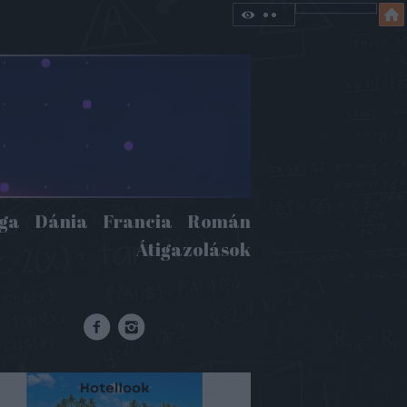
iga
Dánia
Francia
Román
Átigazolások