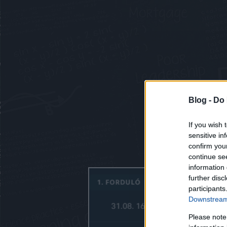
Blog -
Do 
If you wish 
sensitive in
confirm you
continue se
information 
further disc
participants
Downstream 
Please note