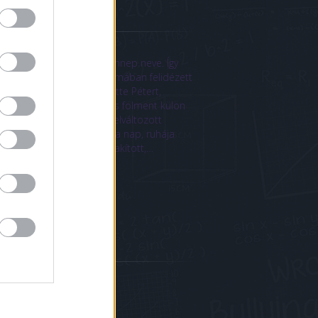
ogajánló
us színeváltozása
us színeváltozása a mai ünnep neve. Így
andósult a Máté evangéliumában felidézett
enet. „Jézus maga mellé vette Pétert,
abot és testvérét, Jánost, s fölment külön
ük egy magas hegyre. Ott elváltozott
ttük: arca ragyogott, mint a nap, ruhája
ig olyan fehér lett, hogy vakított,…
mausz.blog.hu
rchívum
5 december
(
1
)
5 szeptember
(
22
)
5 augusztus
(
12
)