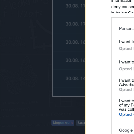
information 
deny consent
in below Go
Persona
I want t
Opted 
I want t
Opted 
I want 
Advertis
Opted 
I want t
of my P
was col
Opted 
Google 