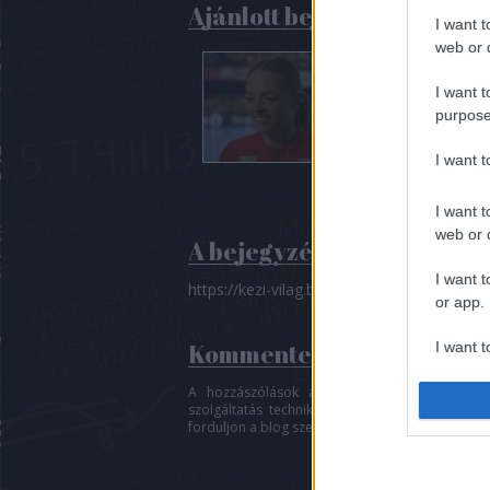
Ajánlott bejegyzések:
I want t
web or d
I want t
purpose
I want 
I want t
web or d
A bejegyzés trackback cím
I want t
https://kezi-vilag.blog.hu/api/trackback/id
or app.
Kommentek:
I want t
A hozzászólások a
vonatkozó jogszabályok
I want t
szolgáltatás technikai
üzemeltetője semmilyen f
authenti
forduljon a blog szerkesztőjéhez. Részletek a
Fe