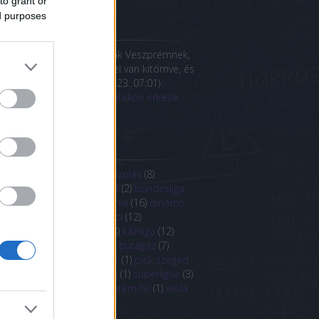
to grant or
ed purposes
iss topikok
.117:
Fradi 2.0... Mitől hívják Veszprémnek,
Abdullal meg Mohameddel van kitömve, és
 Kairó-Alsónak?
(
2025.02.23. 07:01
)
bb egyiptomi válogatott játékos érkezik
szprémbe
ímkék
borg
(
1
)
Átigazolás
(
1
)
átigazolás
(
8
)
nokok ligája
(
11
)
barcelona
(
2
)
bundesliga
CL
(
9
)
csm
(
1
)
dán
(
17
)
dánia
(
16
)
dinamo
uresti
(
1
)
ehf
(
1
)
francia kézi
(
12
)
renhandbold
(
1
)
hírmix
(
78
)
k&hliga
(
12
)
ce
(
1
)
kvindeligaen
(
3
)
ligue butagaz
(
7
)
gdeburg
(
2
)
nb1
(
9
)
pelister
(
1
)
pick szeged
psg
(
1
)
román
(
15
)
sporting
(
1
)
superligue
(
3
)
ged
(
2
)
veszprem
(
1
)
veszprém hc
(
1
)
wisla
ck
(
2
)
Címkefelhő