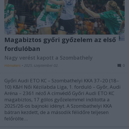
Magabiztos győri győzelem az első
fordulóban
Nagy verést kapott a Szombathely
Hitmakers
•
2025. szeptember 02.
0
Győri Audi ETO KC – Szombathelyi KKA 37–20 (18–
10) K&H Női Kézilabda Liga, 1. forduló – Győr, Audi
Aréna – 2361 néző A címvédő Győri Audi ETO KC
magabiztos, 17 gólos győzelemmel indította a
2025/26-os bajnoki idényt. A Szombathelyi KKA
bátran kezdett, de a második félidőre teljesen
felőrölte…