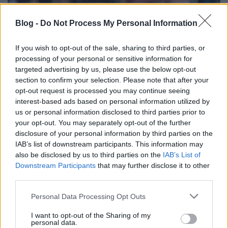
Blog -
Do Not Process My Personal Information
If you wish to opt-out of the sale, sharing to third parties, or
processing of your personal or sensitive information for
targeted advertising by us, please use the below opt-out
section to confirm your selection. Please note that after your
opt-out request is processed you may continue seeing
interest-based ads based on personal information utilized by
us or personal information disclosed to third parties prior to
Lékai Máté búcsút intett a
your opt-out. You may separately opt-out of the further
válogatottnak
disclosure of your personal information by third parties on the
IAB’s list of downstream participants. This information may
Hitmakers
•
2025. szeptember 04.
0
also be disclosed by us to third parties on the
IAB’s List of
Downstream Participants
that may further disclose it to other
2025. szeptember 3. – Magyar Kézilabda Szövetség
third parties.
Tizenhat év után lezárult egy korszak a magyar férfi
Please note that this website/app uses one or more Google
kézilabdában: Lékai Máté, a válogatott egyik
Personal Data Processing Opt Outs
services and may gather and store information including but
legnagyobb alakja bejelentette visszavonulását a
not limited to your visit or usage behaviour. You may click to
I want to opt-out of the Sharing of my
nemzeti együttestől. A klasszis irányító 2009-ben
personal data.
grant or deny consent to Google and its third-party tags to