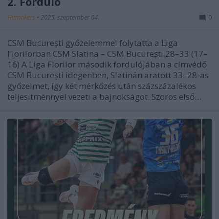
2. Forduló
Hitmakers
•
2025. szeptember 04.
0
CSM București győzelemmel folytatta a Liga
Florilorban CSM Slatina – CSM București 28–33 (17–
16) A Liga Florilor második fordulójában a címvédő
CSM București idegenben, Slatinán aratott 33–28-as
győzelmet, így két mérkőzés után százszázalékos
teljesítménnyel vezeti a bajnokságot. Szoros első…