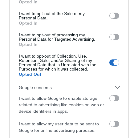
mutatkozott be a válogatottban, és az elmúlt…
Opted In
use your data for below specified purposes in below Google
consent section.
I want to opt-out of the Sale of my
Personal Data.
Opted In
I want to opt-out of processing my
Personal Data for Targeted Advertising.
Opted In
I want to opt-out of Collection, Use,
Retention, Sale, and/or Sharing of my
Personal Data that Is Unrelated with the
Purposes for which it was collected.
Opted Out
Google consents
I want to allow Google to enable storage
related to advertising like cookies on web or
A Bundesliga (Férfi) 1 Forduló -
device identifiers in apps.
Statisztikája
I want to allow my user data to be sent to
2025/26
Google for online advertising purposes.