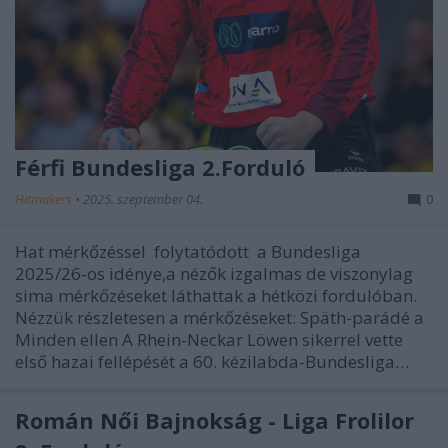
Férfi Bundesliga 2.Forduló
Hitmakers
•
2025. szeptember 04.
0
Hat mérkőzéssel folytatódott a Bundesliga
2025/26-os idénye,a nézők izgalmas de viszonylag
sima mérkőzéseket láthattak a hétközi fordulóban.
Nézzük részletesen a mérkőzéseket: Späth-parádé a
Minden ellen A Rhein-Neckar Löwen sikerrel vette
első hazai fellépését a 60. kézilabda-Bundesliga…
Román Női Bajnokság - Liga Frolilor