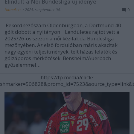
Elindult a Női Bundesliga új idénye
Hitmakers
•
2025. szeptember 04.
0
Rekordnézőszám Oldenburgban, a Dortmund 40
gólt dobott a nyitányon Lendületes rajtot vett a
2025/26-os szezon a női kézilabda Bundesliga
mezőnyében. Az első fordulóban máris akadtak
nagy egyéni teljesítmények, telt házas lelátók és
gólzáporos mérkőzések. Bensheim/Auerbach
győzelemmel…
https://tp.media/click?
shmarker=506828&promo_id=7523&source_type=link&t