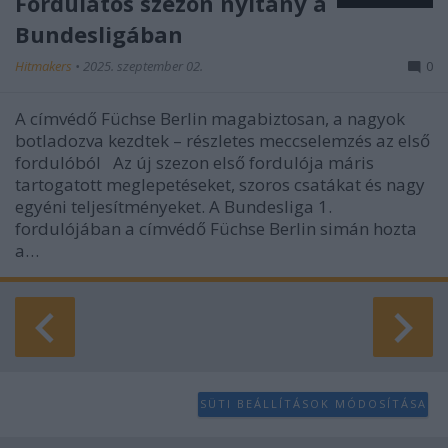
Fordulatos szezon nyitány a
Bundesligában
Hitmakers
•
2025. szeptember 02.
0
A címvédő Füchse Berlin magabiztosan, a nagyok
botladozva kezdtek – részletes meccselemzés az első
fordulóból Az új szezon első fordulója máris
tartogatott meglepetéseket, szoros csatákat és nagy
egyéni teljesítményeket. A Bundesliga 1.
fordulójában a címvédő Füchse Berlin simán hozta
a…
SÜTI BEÁLLÍTÁSOK MÓDOSÍTÁSA