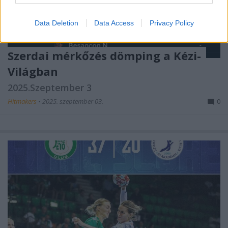
Data Deletion
Data Access
Privacy Policy
Szerdai mérkőzés dömping a Kézi-
Világban
2025.Szeptember 3
Hitmakers
•
2025. szeptember 03.
0