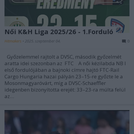
Női K&H Liga 2025/26 - 1.Forduló
Hitmakers
•
2025. szeptember 04.
0
Győzelemmel rajtolt a DVSC, második győzelmét
aratta idei szezonban az FTC A női kézilabda NB I
első fordulójában a bajnoki címre hajtó FTC-Rail
Cargo Hungaria hazai pályán 23–15-re győzte le a
Mosonmagyaróvárt, míg a DVSC-Schaeffler
idegenben bizonyította erejét: 33–23-ra múlta felül
az…