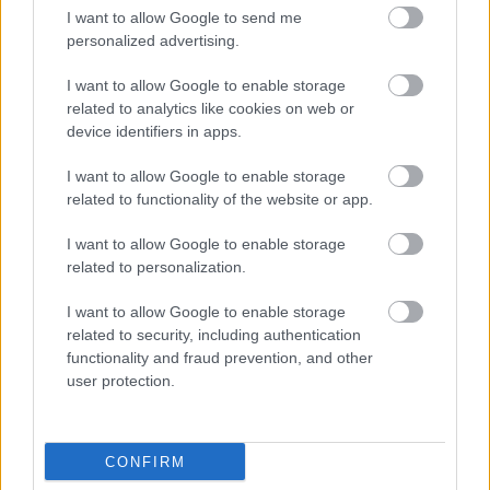
Hitmakers
•
2025. szeptember 03.
0
I want to allow Google to send me
personalized advertising.
1.Forduló - Statisztikája ✅ Össznézőszám: 44.369
fő 2. Átlagos nézőszám Átlag = össznézőszám /
I want to allow Google to enable storage
mérkőzések száma = 44.369 / 9 ≈ 4.930 ✅ Átlagos
related to analytics like cookies on web or
nézőszám: ≈ 4.930 fő/mérkőzés 3. Nézőcsúcs A
device identifiers in apps.
legnagyobb nézőszám: Berlin – 8.392 fő 4. Legkisebb
I want to allow Google to enable storage
nézőszám A legkisebb nézőszám: GWD Minden –
related to functionality of the website or app.
1.746…
I want to allow Google to enable storage
related to personalization.
I want to allow Google to enable storage
related to security, including authentication
functionality and fraud prevention, and other
user protection.
CONFIRM