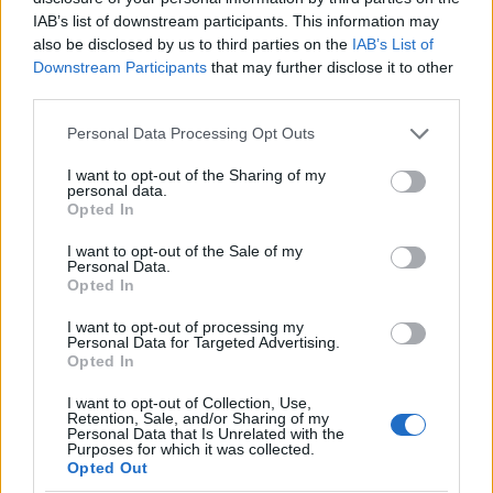
IAB’s list of downstream participants. This information may
also be disclosed by us to third parties on the
IAB’s List of
Downstream Participants
that may further disclose it to other
third parties.
Please note that this website/app uses one or more Google
Personal Data Processing Opt Outs
services and may gather and store information including but
not limited to your visit or usage behaviour. You may click to
I want to opt-out of the Sharing of my
personal data.
grant or deny consent to Google and its third-party tags to
Opted In
use your data for below specified purposes in below Google
consent section.
I want to opt-out of the Sale of my
Personal Data.
A német női Bundesliga 2025/26
Opted In
idényének beharangozója
I want to opt-out of processing my
Personal Data for Targeted Advertising.
Hitmakers
•
2025. július 25.
0
Opted In
I want to opt-out of Collection, Use,
A női kézilabda Bundesliga szezon Augusztus 29-én
Retention, Sale, and/or Sharing of my
rajtol A 2025/26-os szezon a német női kézilabda-
Personal Data that Is Unrelated with the
Purposes for which it was collected.
bajnokság (Handball Bundesliga Frauen) jubileumi
Opted Out
50. kiírása lesz. A bajnokság 12 csapattal indul,