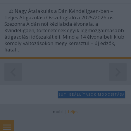
⚖️ Nagy Átalakulás a Dán Kvindeligaen-ben –
Teljes Átigazolási Összefoglaló a 2025/2026-os
Szezonra A dán női kézilabda élvonala, a
Kvindeligaen, történetének egyik legmozgalmasabb
átigazolási időszakát éli. Mind a 14 élvonalbeli klub
komoly változásokon megy keresztül – új edzők,
fiatal…
SÜTI BEÁLLÍTÁSOK MÓDOSÍTÁSA
mobil
|
teljes