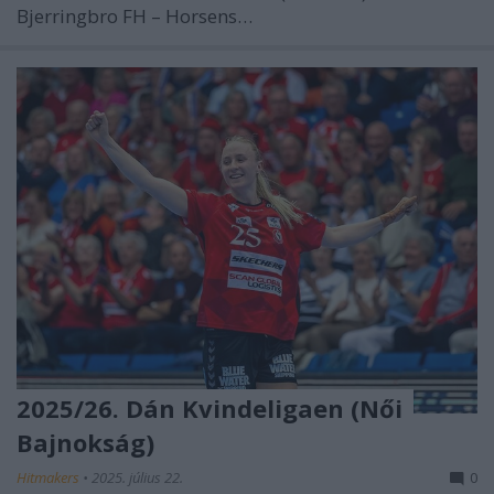
Bjerringbro FH – Horsens…
2025/26. Dán Kvindeligaen (Női
Bajnokság)
Hitmakers
•
2025. július 22.
0