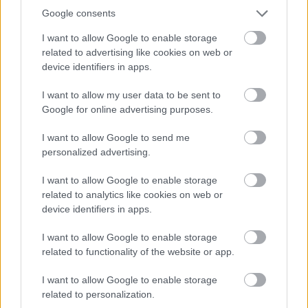
miután a legutóbbi idényben – az új rájátszásos
Google consents
lebonyolítás bevezetése mellett – a HB
I want to allow Google to enable storage
Ludwigsburg…
related to advertising like cookies on web or
device identifiers in apps.
I want to allow my user data to be sent to
Google for online advertising purposes.
I want to allow Google to send me
personalized advertising.
I want to allow Google to enable storage
related to analytics like cookies on web or
device identifiers in apps.
I want to allow Google to enable storage
related to functionality of the website or app.
I want to allow Google to enable storage
Handball Bundesliga - A Női
related to personalization.
Bajnokság hírei