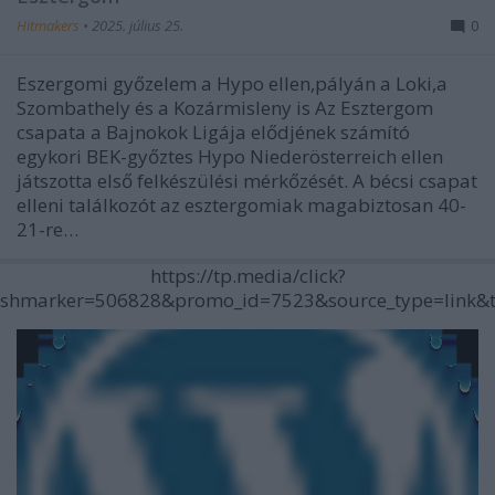
Hitmakers
•
2025. július 25.
0
Eszergomi győzelem a Hypo ellen,pályán a Loki,a
Szombathely és a Kozármisleny is Az Esztergom
csapata a Bajnokok Ligája elődjének számító
egykori BEK-győztes Hypo Niederösterreich ellen
játszotta első felkészülési mérkőzését. A bécsi csapat
elleni találkozót az esztergomiak magabiztosan 40-
21-re…
https://tp.media/click?
shmarker=506828&promo_id=7523&source_type=link&t