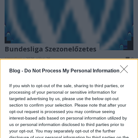
Bundesliga Szezonelőzetes
Hitmakers
•
2025. július 25.
0
Blog -
Do Not Process My Personal Information
2025/26-os férfi kézilabda Bundesliga A 2025/26-
os férfi kézilabda Bundesliga szezon komoly
If you wish to opt-out of the sale, sharing to third parties, or
izgalmakat ígér: a világ legerősebb bajnokságában
processing of your personal or sensitive information for
a címvédő Füchse Berlin mellett több sztárcsapat is
targeted advertising by us, please use the below opt-out
harcba száll a bajnoki trófeáért. Az alábbiakban
section to confirm your selection. Please note that after your
csapatonkénti bontásban elemezzük a nyári…
opt-out request is processed you may continue seeing
interest-based ads based on personal information utilized by
us or personal information disclosed to third parties prior to
your opt-out. You may separately opt-out of the further
disclosure of your personal information by third parties on the